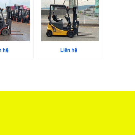
Li
Liên hệ
n hệ