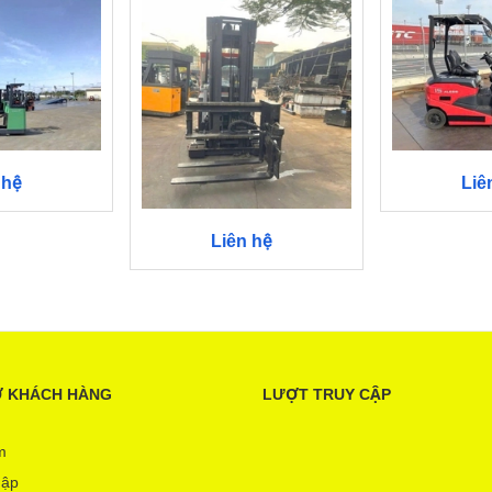
 hệ
Liê
Liên hệ
Ợ KHÁCH HÀNG
LƯỢT TRUY CẬP
m
hập