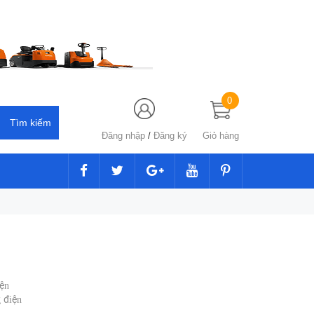
0
Đăng nhập
/
Đăng ký
Giỏ hàng
iện
g điện