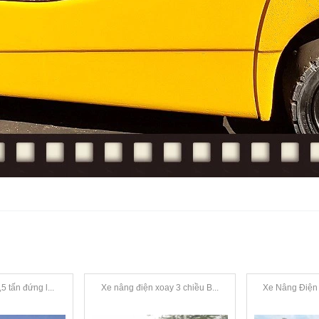
5 tấn đứng l...
Xe nâng điện xoay 3 chiều B...
Xe Nâng Điện 1