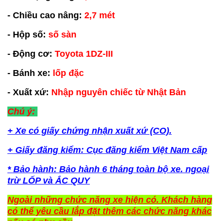
- Chiều cao nâng:
2,7 mét
- Hộp số:
số sàn
- Động cơ:
Toyota 1DZ-III
- Bánh xe:
lốp đặc
-
Xuất xứ:
Nhập nguyên chiếc từ Nhật Bản
Chú ý:
+ Xe có giấy chứng nhận xuất xứ (CO).
+ Giấy đăng kiểm: Cục đăng kiểm Việt Nam cấp
* Bảo hành: Bảo hành 6 tháng toàn bộ xe. ngoại
trừ LỐP và ẮC QUY
Ngoài những chức năng xe hiện có. Khách hàng
có thể yêu cầu lắp đặt thêm các chức năng khác