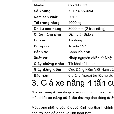
Model
02-7FDK40
Số khung
7FDK40-50094
Năm sản xuất
2010
Tải trọng nâng
4000 kg
Chiều cao nâng
3000 mm (2 trục nâng)
Chức năng phụ
Dịch giá (Side shift)
Hộp số
Tự động
Động cơ
Toyota 15Z
Bánh xe
Bánh lốp đơn
Xuất xứ
Nhập nguyên chiếc từ Nhật
Giấy chứng nhận
Tờ khai hải quan
Giấy đăng kiểm
Cục Đăng kiểm Việt Nam cấ
Bảo hành
6 tháng (ngoại trừ lốp và ắ
3. Giá xe nâng 4 tấn 
Giá xe nâng 4 tấn
đã qua sử dụng phụ thuộc vào n
một chiếc
xe nâng cũ 4 tấn
thường dao động từ 300
Một trong những yếu tố quyết định giá thành chín
hóa trở nên dễ dàng và linh hoạt hơn.