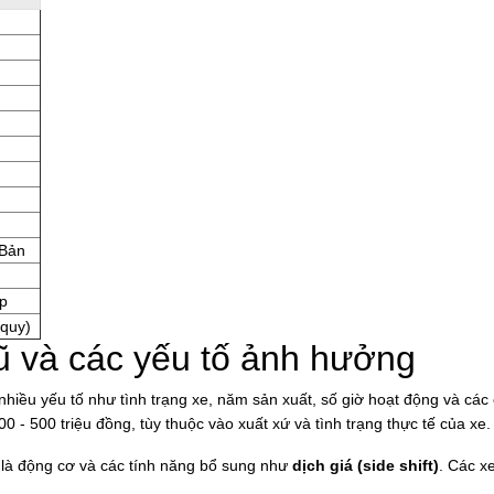
 Bản
p
c quy)
cũ và các yếu tố ảnh hưởng
hiều yếu tố như tình trạng xe, năm sản xuất, số giờ hoạt động và các 
 - 500 triệu đồng, tùy thuộc vào xuất xứ và tình trạng thực tế của xe.
h là động cơ và các tính năng bổ sung như
dịch giá (side shift)
. Các x