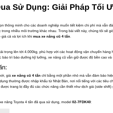
ua Sử Dụng: Giải Pháp Tối 
ọn thông minh cho các doanh nghiệp muốn tiết kiệm chi phí mà vẫn đ
 trong nhiều môi trường khác nhau. Trong bài viết này, chúng tôi sẽ g
 giá cả và lợi ích khi
mua xe nâng cũ 4 tấn
.
ải trọng lên tới 4.000kg, phù hợp với các hoạt động vận chuyển hàng 
 bảo trì bảo dưỡng kỹ lưỡng, xe nâng cũ vẫn giữ được độ bền cao và g
ấn:
ới, giá
xe nâng cũ 4 tấn
chỉ bằng một phần nhỏ mà vẫn đảm bảo hiệu
ng thường được nhập khẩu từ Nhật Bản, nơi nổi tiếng với các tiêu c
ược trang bị đầy đủ các chức năng cần thiết như dịch giá (side shift)
u xe nâng Toyota 4 tấn đã qua sử dụng, model
02-7FDK40
: