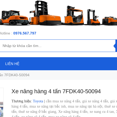
Hotline :
0976.567.797
LIÊN HỆ
tấn 7FDK40-50094
Xe nâng hàng 4 tấn 7FDK40-50094
Thương hiệu
:
Toyota
|
cần mua xe nâng 4 tấn,
giá xe nâng 4 tấn,
giá 
hàng 4 tấn,
mua xe nâng tại bắc inh,
mua xe nâng tại hà nội,
thuê xe 
tấn,
thuê xe nâng ở bắc giang,
Xe nâng hàng 4 tấn,
xe nang cu 4 tan,
4 tấn,
xe nâng cũ 4 tấn,
mua xe nâng cũ 4 tấn,