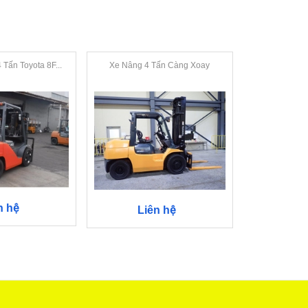
Tấn Toyota 8F...
Xe Nâng 4 Tấn Càng Xoay
Xe nâng độ
n hệ
Li
Liên hệ