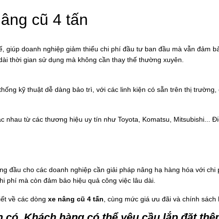
nâng cũ 4 tấn
tế, giúp doanh nghiệp giảm thiểu chi phí đầu tư ban đầu mà vẫn đảm 
o dài thời gian sử dụng mà không cần thay thế thường xuyên.
ng kỹ thuật dễ dàng bảo trì, với các linh kiện có sẵn trên thị trường, 
c nhau từ các thương hiệu uy tín như Toyota, Komatsu, Mitsubishi... Đ
 đầu cho các doanh nghiệp cần giải pháp nâng hạ hàng hóa với chi phí 
chi phí mà còn đảm bảo hiệu quả công việc lâu dài.
tiết về các dòng
xe nâng cũ 4 tấn
, cùng mức giá ưu đãi và chính sách
 có. Khách hàng có thể yêu cầu lắp đặt th