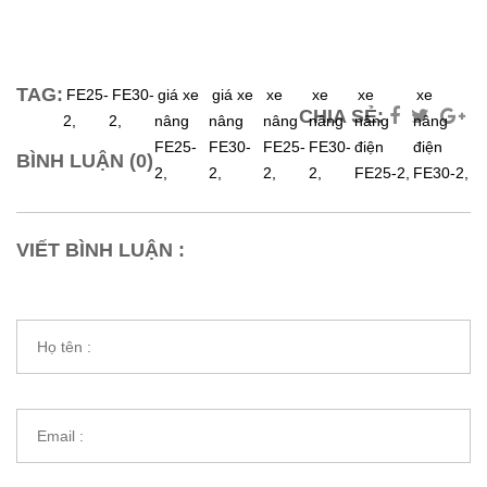
TAG:
FE25-
FE30-
giá xe
giá xe
xe
xe
xe
xe
CHIA SẺ:
2,
2,
nâng
nâng
nâng
nâng
nâng
nâng
FE25-
FE30-
FE25-
FE30-
điện
điện
BÌNH LUẬN (0)
2,
2,
2,
2,
FE25-2,
FE30-2,
VIẾT BÌNH LUẬN :