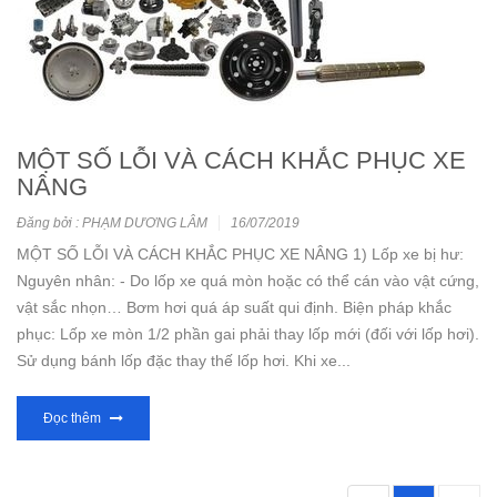
MỘT SỐ LỖI VÀ CÁCH KHẮC PHỤC XE
NÂNG
Đăng bởi : PHẠM DƯƠNG LÂM
16/07/2019
MỘT SỐ LỖI VÀ CÁCH KHẮC PHỤC XE NÂNG 1) Lốp xe bị hư:
Nguyên nhân: - Do lốp xe quá mòn hoặc có thể cán vào vật cứng,
vật sắc nhọn… Bơm hơi quá áp suất qui định. Biện pháp khắc
phục: Lốp xe mòn 1/2 phần gai phải thay lốp mới (đối với lốp hơi).
Sử dụng bánh lốp đặc thay thế lốp hơi. Khi xe...
Đọc thêm