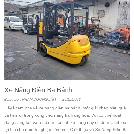
Xe Nâng Điện Ba Bánh
Đăng bởi : PHẠM DƯƠNG LÂM
26/12/2023
Hãy khám phá về xe nâng điện ba bánh, một giải pháp hiệu quả
và tiện lợi trong công việc nâng hạ hàng hóa. Với cơ chế hoạt
động sáng tạo và ưu điểm nổi bật, xe nâng này sẽ đem lại nhiều
lợi ích cho doanh nghiệp của bạn. Giới thiệu về Xe Nâng Điện Ba