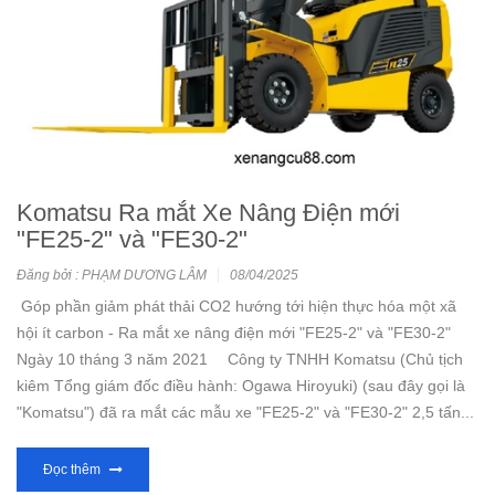
Komatsu Ra mắt Xe Nâng Điện mới
"FE25-2" và "FE30-2"
Đăng bởi : PHẠM DƯƠNG LÂM
08/04/2025
Góp phần giảm phát thải CO2 hướng tới hiện thực hóa một xã
hội ít carbon - Ra mắt xe nâng điện mới "FE25-2" và "FE30-2"
Ngày 10 tháng 3 năm 2021 Công ty TNHH Komatsu (Chủ tịch
kiêm Tổng giám đốc điều hành: Ogawa Hiroyuki) (sau đây gọi là
"Komatsu") đã ra mắt các mẫu xe "FE25-2" và "FE30-2" 2,5 tấn...
Đọc thêm