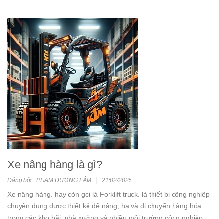
Xe nâng hàng là gì?
Đăng bởi : PHẠM DƯƠNG LÂM
21/02/2025
Xe nâng hàng, hay còn gọi là Forklift truck, là thiết bị công nghiệp
chuyên dụng được thiết kế để nâng, hạ và di chuyển hàng hóa
trong các kho bãi, nhà xưởng và nhiều môi trường công nghiệp