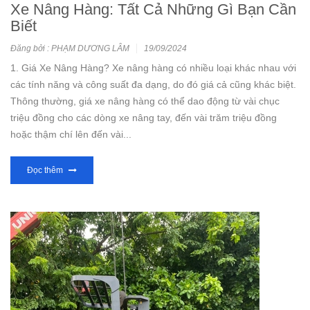
Xe Nâng Hàng: Tất Cả Những Gì Bạn Cần
Biết
Đăng bởi : PHẠM DƯƠNG LÂM
19/09/2024
1. Giá Xe Nâng Hàng? Xe nâng hàng có nhiều loại khác nhau với
các tính năng và công suất đa dạng, do đó giá cả cũng khác biệt.
Thông thường, giá xe nâng hàng có thể dao động từ vài chục
triệu đồng cho các dòng xe nâng tay, đến vài trăm triệu đồng
hoặc thậm chí lên đến vài...
Đọc thêm