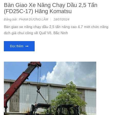
Bàn Giao Xe Nâng Chạy Dầu 2,5 Tấn
(FD25C-17) Hãng Komatsu
Đăng bởi : PHẠM DƯƠNG LÂM
18/07/2024
Bàn giao xe nâng chạy dầu 2,5 tấn nâng cao 4.7 mét chức nâng
dịch giá chui công về Quế Võ, Bắc Ninh
Đọc thêm