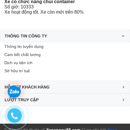
Xe có chức năng chui container
Số giờ: 10333
Xe hoạt động tốt. Xe còn mới trên 80%
THÔNG TIN CÔNG TY
Thông tin tuyển dụng
Cam kết chất lượng
Dịch vụ tiện ích
Sở hữu trí tuệ
HỖ TRỢ KHÁCH HÀNG
LƯỢT TRUY CẬP
© Bản quyền thuộc về
Xenangcu88.com
Cung cấp bởi
Sapo