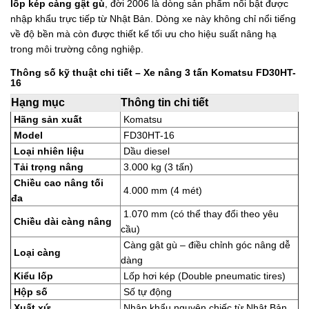
lốp kép càng gật gù
, đời 2006 là dòng sản phẩm nổi bật được
nhập khẩu trực tiếp từ Nhật Bản. Dòng xe này không chỉ nổi tiếng
về độ bền mà còn được thiết kế tối ưu cho hiệu suất nâng hạ
trong môi trường công nghiệp.
Thông số kỹ thuật chi tiết – Xe nâng 3 tấn Komatsu FD30HT-
16
Hạng mục
Thông tin chi tiết
Hãng sản xuất
Komatsu
Model
FD30HT-16
Loại nhiên liệu
Dầu diesel
Tải trọng nâng
3.000 kg (3 tấn)
Chiều cao nâng tối
4.000 mm (4 mét)
đa
1.070 mm (có thể thay đổi theo yêu
Chiều dài càng nâng
cầu)
Càng gật gù – điều chỉnh góc nâng dễ
Loại càng
dàng
Kiểu lốp
Lốp hơi kép (Double pneumatic tires)
Hộp số
Số tự động
Xuất xứ
Nhập khẩu nguyên chiếc từ Nhật Bản