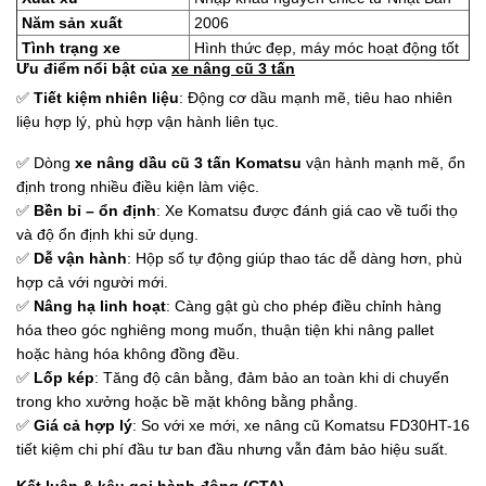
Năm sản xuất
2006
Tình trạng xe
Hình thức đẹp, máy móc hoạt động tốt
Ưu điểm nổi bật của
xe nâng cũ 3 tấn
✅
Tiết kiệm nhiên liệu
: Động cơ dầu mạnh mẽ, tiêu hao nhiên
liệu hợp lý, phù hợp vận hành liên tục.
✅ Dòng
xe nâng dầu cũ 3 tấn Komatsu
vận hành mạnh mẽ, ổn
định trong nhiều điều kiện làm việc.
✅
Bền bỉ – ổn định
: Xe Komatsu được đánh giá cao về tuổi thọ
và độ ổn định khi sử dụng.
✅
Dễ vận hành
: Hộp số tự động giúp thao tác dễ dàng hơn, phù
hợp cả với người mới.
✅
Nâng hạ linh hoạt
: Càng gật gù cho phép điều chỉnh hàng
hóa theo góc nghiêng mong muốn, thuận tiện khi nâng pallet
hoặc hàng hóa không đồng đều.
✅
Lốp kép
: Tăng độ cân bằng, đảm bảo an toàn khi di chuyển
trong kho xưởng hoặc bề mặt không bằng phẳng.
✅
Giá cả hợp lý
: So với xe mới, xe nâng cũ Komatsu FD30HT-16
tiết kiệm chi phí đầu tư ban đầu nhưng vẫn đảm bảo hiệu suất.