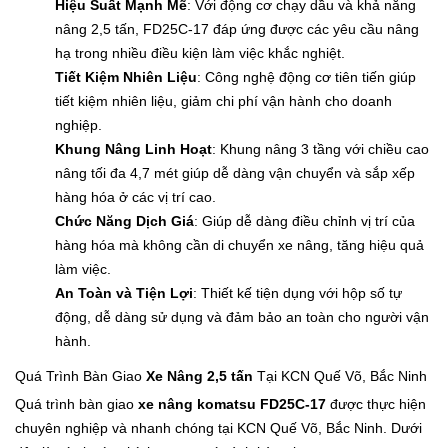
Hiệu Suất Mạnh Mẽ
: Với động cơ chạy dầu và khả năng
nâng 2,5 tấn, FD25C-17 đáp ứng được các yêu cầu nâng
hạ trong nhiều điều kiện làm việc khắc nghiệt.
Tiết Kiệm Nhiên Liệu
: Công nghệ động cơ tiên tiến giúp
tiết kiệm nhiên liệu, giảm chi phí vận hành cho doanh
nghiệp.
Khung Nâng Linh Hoạt
: Khung nâng 3 tầng với chiều cao
nâng tối đa 4,7 mét giúp dễ dàng vận chuyển và sắp xếp
hàng hóa ở các vị trí cao.
Chức Năng Dịch Giá
: Giúp dễ dàng điều chỉnh vị trí của
hàng hóa mà không cần di chuyển xe nâng, tăng hiệu quả
làm việc.
An Toàn và Tiện Lợi
: Thiết kế tiện dụng với hộp số tự
động, dễ dàng sử dụng và đảm bảo an toàn cho người vận
hành.
Quá Trình Bàn Giao
Xe Nâng 2,5 tấn
Tại KCN Quế Võ, Bắc Ninh
Quá trình bàn giao
xe nâng komatsu FD25C-17
được thực hiện
chuyên nghiệp và nhanh chóng tại KCN Quế Võ, Bắc Ninh. Dưới