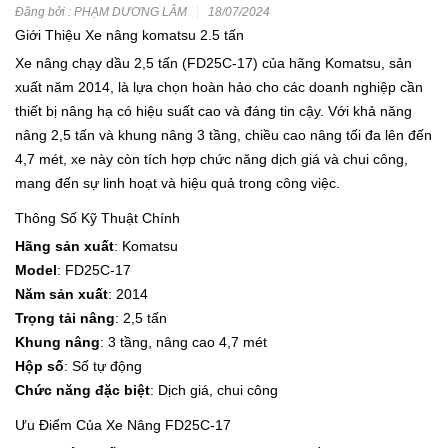
Đăng bởi : PHẠM DƯƠNG LÂM
18/07/2024
Giới Thiệu Xe nâng komatsu 2.5 tấn
Xe nâng chạy dầu 2,5 tấn (FD25C-17) của hãng Komatsu, sản
xuất năm 2014, là lựa chọn hoàn hảo cho các doanh nghiệp cần
thiết bị nâng hạ có hiệu suất cao và đáng tin cậy. Với khả năng
nâng 2,5 tấn và khung nâng 3 tầng, chiều cao nâng tối đa lên đến
4,7 mét, xe này còn tích hợp chức năng dịch giá và chui công,
mang đến sự linh hoạt và hiệu quả trong công việc.
Thông Số Kỹ Thuật Chính
Hãng sản xuất
: Komatsu
Model
: FD25C-17
Năm sản xuất
: 2014
Trọng tải nâng
: 2,5 tấn
Khung nâng
: 3 tầng, nâng cao 4,7 mét
Hộp số
: Số tự động
Chức năng đặc biệt
: Dịch giá, chui công
Ưu Điểm Của Xe Nâng FD25C-17