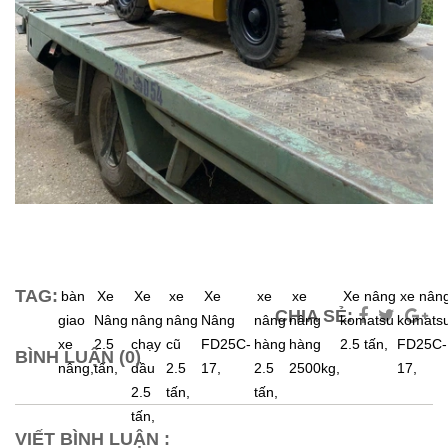
TAG:
bàn
Xe
Xe
xe
Xe
xe
xe
Xe nâng
xe nân
CHIA SẺ:
giao
Nâng
nâng
nâng
Nâng
nâng
nâng
komatsu
komats
xe
2.5
chạy
cũ
FD25C-
hàng
hàng
2.5 tấn,
FD25C-
BÌNH LUẬN (0)
nâng,
tấn,
dầu
2.5
17,
2.5
2500kg,
17,
2.5
tấn,
tấn,
tấn,
VIẾT BÌNH LUẬN :