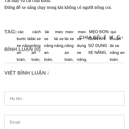
Tắt máy và cất chìa khóa.
Đừng để xe nâng chạy trong khi không có người trông coi.
TAG:
các
cách
lái
mẹo
mẹo
mẹo
MẸO ĐƠN
qui
CHIA SẺ:
bước lái
lái xe
xe
lái xe
lái xe
sử
GIẢN KHI
chuẩn
xe nâng
nâng
nâng
nâng,
nâng
dụng
SỬ DỤNG
lái xe
BÌNH LUẬN (0)
an
an
an
an
xe
XE NÂNG,
nâng an
toàn,
toàn,
toàn,
toàn,
nâng,
toàn,
VIẾT BÌNH LUẬN :